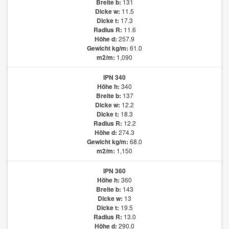
Breite b:
131
Dicke w:
11.5
Dicke t:
17.3
Radius R:
11.6
Höhe d:
257.9
Gewicht kg/m:
61.0
m2/m:
1,090
IPN 340
Höhe h:
340
Breite b:
137
Dicke w:
12.2
Dicke t:
18.3
Radius R:
12.2
Höhe d:
274.3
Gewicht kg/m:
68.0
m2/m:
1,150
IPN 360
Höhe h:
360
Breite b:
143
Dicke w:
13
Dicke t:
19.5
Radius R:
13.0
Höhe d:
290.0