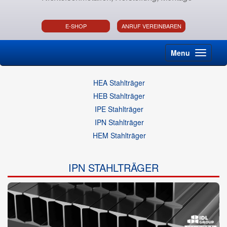
E-SHOP
ANRUF VEREINBAREN
Menu
HEA Stahlträger
HEB Stahlträger
IPE Stahlträger
IPN Stahlträger
HEM Stahlträger
IPN STAHLTRÄGER