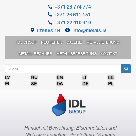
+371 28 774 774
+371 26 611 151
+371 22 410 410
Ilzenes 1B
info@metals.lv
IDL GROUP
NEUHEITEN
GALERIE
METALLIEFERUNG
METALL RECHNER
METALLBEARBEITUNG
KONTAKT
LV
RU
EN
LT
EE
FI
SE
DA
DE
PL
Handel mit Bewehrung, Eisenmetallen und
Nichteisenmetallen, Herstellung, Montage