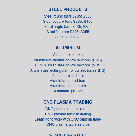
STEEL PRODUCTS
Steel round bars S235; S355
Steel square bars S235; S355
Steel angle bars S235; S355
Steel flat bars S235; S355
Steel calculator
ALUMINIUM
Aluminium sheets
Aluminium circular hollow sections (CHS)
Aluminium square hollow sections (SHS)
Aluminium rectangular hollow sections (RHS)
Aluminium flat bars
Aluminium round bars
Aluminium angle bars
Aluminium profiles
CNC PLASMA TRADING
CNC plasma details trading
CNC plasma table installing
Learning to work with CNC plasma table
CNC plasma table service
STAINLESS STEEL