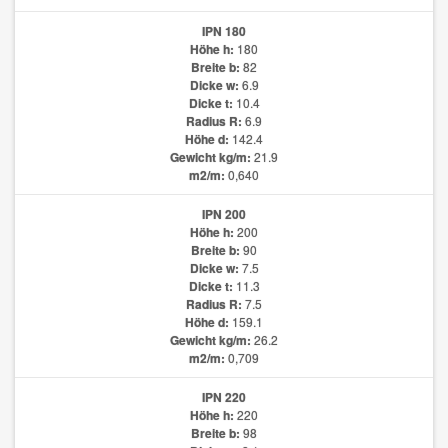
IPN 180
Höhe h:
180
Breite b:
82
Dicke w:
6.9
Dicke t:
10.4
Radius R:
6.9
Höhe d:
142.4
Gewicht kg/m:
21.9
m2/m:
0,640
IPN 200
Höhe h:
200
Breite b:
90
Dicke w:
7.5
Dicke t:
11.3
Radius R:
7.5
Höhe d:
159.1
Gewicht kg/m:
26.2
m2/m:
0,709
IPN 220
Höhe h:
220
Breite b:
98