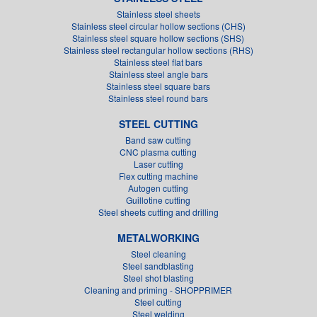
Stainless steel sheets
Stainless steel circular hollow sections (CHS)
Stainless steel square hollow sections (SHS)
Stainless steel rectangular hollow sections (RHS)
Stainless steel flat bars
Stainless steel angle bars
Stainless steel square bars
Stainless steel round bars
STEEL CUTTING
Band saw cutting
CNC plasma cutting
Laser cutting
Flex cutting machine
Autogen cutting
Guillotine cutting
Steel sheets cutting and drilling
METALWORKING
Steel cleaning
Steel sandblasting
Steel shot blasting
Cleaning and priming - SHOPPRIMER
Steel cutting
Steel welding