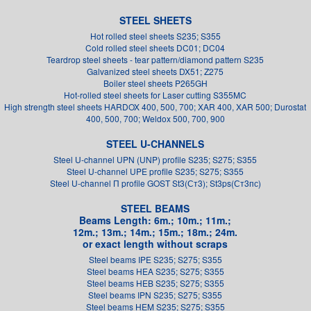
STEEL SHEETS
Hot rolled steel sheets S235; S355
Cold rolled steel sheets DC01; DC04
Teardrop steel sheets - tear pattern/diamond pattern S235
Galvanized steel sheets DX51; Z275
Boiler steel sheets P265GH
Hot-rolled steel sheets for Laser cutting S355MC
High strength steel sheets HARDOX 400, 500, 700; XAR 400, XAR 500; Durostat
400, 500, 700; Weldox 500, 700, 900
STEEL U-CHANNELS
Steel U-channel UPN (UNP) profile S235; S275; S355
Steel U-channel UPE profile S235; S275; S355
Steel U-channel П profile GOST St3(Ст3); St3ps(Ст3пс)
STEEL BEAMS
Beams Length: 6m.; 10m.; 11m.;
12m.; 13m.; 14m.; 15m.; 18m.; 24m.
or exact length without scraps
Steel beams IPE S235; S275; S355
Steel beams HEA S235; S275; S355
Steel beams HEB S235; S275; S355
Steel beams IPN S235; S275; S355
Steel beams HEM S235; S275; S355