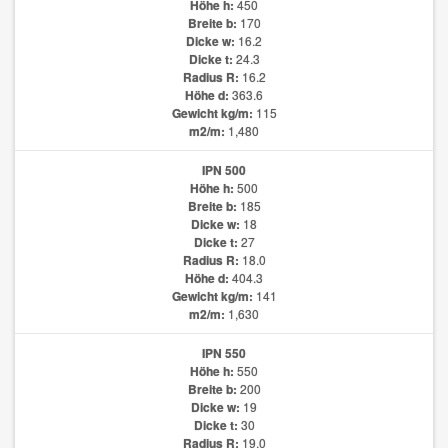
Höhe h:
450
Breite b:
170
Dicke w:
16.2
Dicke t:
24.3
Radius R:
16.2
Höhe d:
363.6
Gewicht kg/m:
115
m2/m:
1,480
IPN 500
Höhe h:
500
Breite b:
185
Dicke w:
18
Dicke t:
27
Radius R:
18.0
Höhe d:
404.3
Gewicht kg/m:
141
m2/m:
1,630
IPN 550
Höhe h:
550
Breite b:
200
Dicke w:
19
Dicke t:
30
Radius R:
19.0