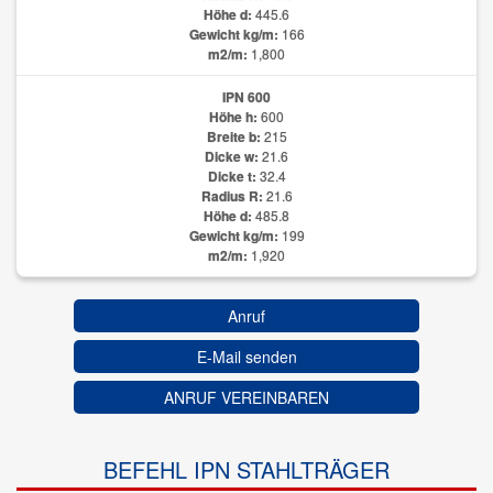
Höhe d:
445.6
Gewicht kg/m:
166
m2/m:
1,800
IPN 600
Höhe h:
600
Breite b:
215
Dicke w:
21.6
Dicke t:
32.4
Radius R:
21.6
Höhe d:
485.8
Gewicht kg/m:
199
m2/m:
1,920
Anruf
E-Mail senden
ANRUF VEREINBAREN
BEFEHL IPN STAHLTRÄGER