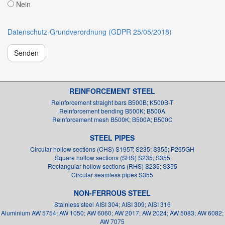
Nein
Datenschutz-Grundverordnung (GDPR 25/05/2018)
Senden
REINFORCEMENT STEEL
Reinforcement straight bars B500B; K500B-T
Reinforcement bending B500K; B500A
Reinforcement mesh B500K; B500A; B500C
STEEL PIPES
Circular hollow sections (CHS) S195T; S235; S355; P265GH
Square hollow sections (SHS) S235; S355
Rectangular hollow sections (RHS) S235; S355
Circular seamless pipes S355
NON-FERROUS STEEL
Stainless steel AISI 304; AISI 309; AISI 316
Aluminium AW 5754; AW 1050; AW 6060; AW 2017; AW 2024; AW 5083; AW 6082;
AW 7075