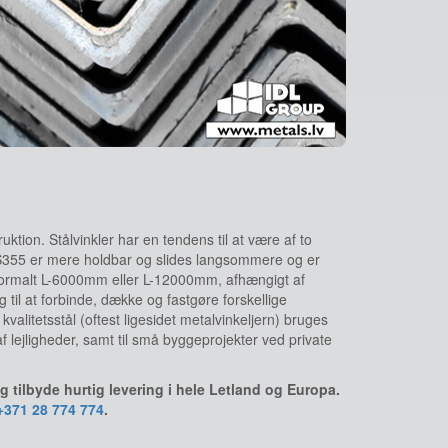
ktion. Stålvinkler har en tendens til at være af to
tet S355 er mere holdbar og slides langsommere og er
r normalt L-6000mm eller L-12000mm, afhængigt af
 til at forbinde, dække og fastgøre forskellige
kvalitetsstål (oftest ligesidet metalvinkeljern) bruges
f lejligheder, samt til små byggeprojekter ved private
og tilbyde hurtig levering i hele Letland og Europa.
+371 28 774 774
.