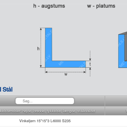
 Stål
kelstørrelser: højde, bredde, tykkelse, længde, stålkvalitet
Vinkeljern 15*15*3 L-6000 S235