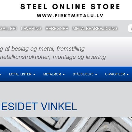
GALLERI
LEVERING
BEREGNER
METALBEARBEJDNING
g af beslag og metal, fremstilling
metalkonstruktioner, montage og levering
METAL LISTER
METALRØR
STÅLBJÆLKE
U-PROFILER
GESIDET VINKEL