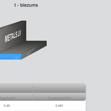
Vægt kg/m
Overflade m2/m
0.65
0.061