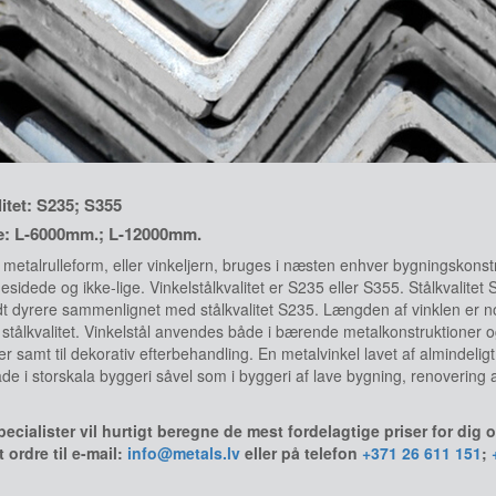
litet: S235; S355
: L-6000mm.; L-12000mm.
 metalrulleform, eller vinkeljern, bruges i næsten enhver bygningskonstru
igesidede og ikke-lige. Vinkelstålkvalitet er S235 eller S355. Stålkvali
idt dyrere sammenlignet med stålkvalitet S235. Længden af ​​vinklen e
 stålkvalitet. Vinkelstål anvendes både i bærende metalkonstruktioner og
r samt til dekorativ efterbehandling. En metalvinkel lavet af almindeligt 
åde i storskala byggeri såvel som i byggeri af lave bygning, renovering a
ecialister vil hurtigt beregne de mest fordelagtige priser for dig 
 ordre til e-mail:
info@metals.lv
eller på telefon
+371 26 611 151
;