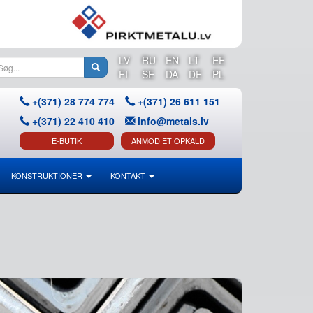
LV
RU
EN
LT
EE
FI
SE
DA
DE
PL
+(371) 28 774 774
+(371) 26 611 151
+(371) 22 410 410
info@metals.lv
E-BUTIK
ANMOD ET OPKALD
KONSTRUKTIONER
KONTAKT