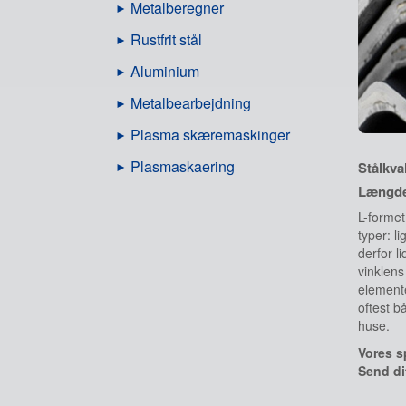
Metalberegner
Rustfrit stål
Aluminium
Metalbearbejdning
Plasma skæremaskinger
Plasmaskaering
Stålkva
Længde
L-formet
typer: l
derfor l
vinklens
elemente
oftest b
huse.
Vores sp
Send dit