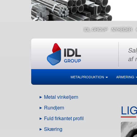
IDL GROUP
NYHEDER
Sal
af 
METALPRODUKTION
ARMERING
Metal vinkeljern
LI
Rundjern
Fuld firkantet profil
Skæring