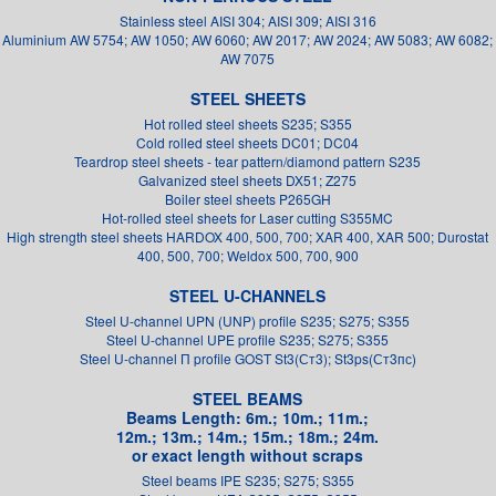
Stainless steel AISI 304; AISI 309; AISI 316
Aluminium AW 5754; AW 1050; AW 6060; AW 2017; AW 2024; AW 5083; AW 6082;
AW 7075
STEEL SHEETS
Hot rolled steel sheets S235; S355
Cold rolled steel sheets DC01; DC04
Teardrop steel sheets - tear pattern/diamond pattern S235
Galvanized steel sheets DX51; Z275
Boiler steel sheets P265GH
Hot-rolled steel sheets for Laser cutting S355MC
High strength steel sheets HARDOX 400, 500, 700; XAR 400, XAR 500; Durostat
400, 500, 700; Weldox 500, 700, 900
STEEL U-CHANNELS
Steel U-channel UPN (UNP) profile S235; S275; S355
Steel U-channel UPE profile S235; S275; S355
Steel U-channel П profile GOST St3(Ст3); St3ps(Ст3пс)
STEEL BEAMS
Beams Length: 6m.; 10m.; 11m.;
12m.; 13m.; 14m.; 15m.; 18m.; 24m.
or exact length without scraps
Steel beams IPE S235; S275; S355