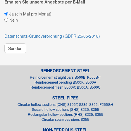
Erhalten Sie unsere Angebote per E-Mail
Ja (ein Mal pro Monat)
Nein
Datenschutz-Grundverordnung (GDPR 25/05/2018)
Senden
REINFORCEMENT STEEL
Reinforcement straight bars B500B; K500B-T
Reinforcement bending B500K; B500A
Reinforcement mesh B500K; B500A; B500C
STEEL PIPES
Circular hollow sections (CHS) S195T; S235; S355; P265GH
Square hollow sections (SHS) S235; S355
Rectangular hollow sections (RHS) S235; S355
Circular seamless pipes S355
NON-FERROUS STEEL