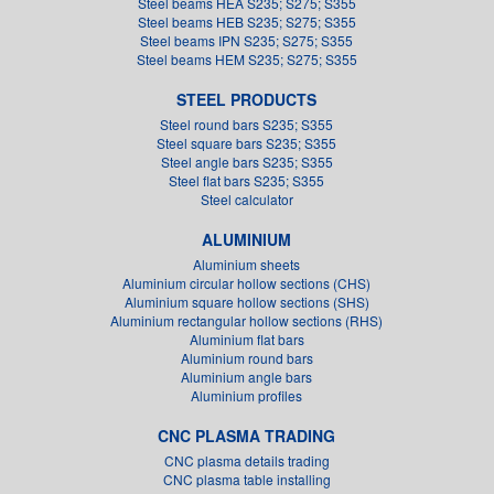
Steel beams HEA S235; S275; S355
Steel beams HEB S235; S275; S355
Steel beams IPN S235; S275; S355
Steel beams HEM S235; S275; S355
STEEL PRODUCTS
Steel round bars S235; S355
Steel square bars S235; S355
Steel angle bars S235; S355
Steel flat bars S235; S355
Steel calculator
ALUMINIUM
Aluminium sheets
Aluminium circular hollow sections (CHS)
Aluminium square hollow sections (SHS)
Aluminium rectangular hollow sections (RHS)
Aluminium flat bars
Aluminium round bars
Aluminium angle bars
Aluminium profiles
CNC PLASMA TRADING
CNC plasma details trading
CNC plasma table installing