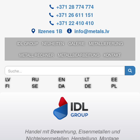
+371 28 774 774
+371 26 611 151
+371 22 410 410
Ilzenes 1B
info@metals.lv
IDL GROUP
NEUHEITEN
GALERIE
METALLIEFERUNG
METALL RECHNER
METALLBEARBEITUNG
KONTAKT
LV
RU
EN
LT
EE
FI
SE
DA
DE
PL
Handel mit Bewehrung, Eisenmetallen und
Nichteisenmetallen, Herstellung, Montage