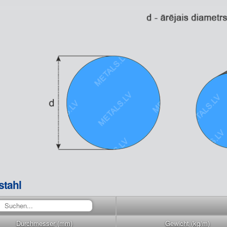
tahl
Durchmesser (mm)
Gewicht (kg/m)