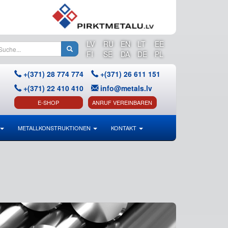
LV
RU
EN
LT
EE
FI
SE
DA
DE
PL
+(371) 28 774 774
+(371) 26 611 151
+(371) 22 410 410
info@metals.lv
E-SHOP
ANRUF VEREINBAREN
METALLKONSTRUKTIONEN
KONTAKT