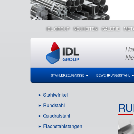
IDL GROUP
NEUHEITEN
GALERIE
MET
Han
Nic
STAHLERZEUGNISSE
BEWEHRUNGSSTAHL
Stahlwinkel
RU
Rundstahl
Quadratstahl
Flachstahlstangen