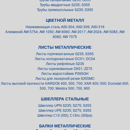
Трубы квадратные S235; S355
Трубы прямоугольные S235; S355
ЦВЕТНОЙ МЕТАЛЛ
Нержавеющая сталь AISI 304; AISI 309; AISI 316
Алюминий AW 5754; AW 1050; AW 6060; AW 2017; AW 2024; AW 5083; AW
6082; AW 7075
ЛИСТЫ МЕТАЛЛИЧЕСКИЕ
Листы горячекатанные S235; S355
Листы холоднокатаные DC01; DC04
Листы рифлёные S235
Листы оцинкованные DX51; Z275
Листы жаростойкие P265GH
Листы для лазерной резки S355MC
Листы высокой прочности HARDOX 400, 500, 700; XAR 400; 500; Durostat 400,
500, 700; Weldox 500, 700, 900
ШВЕЛЛЕРА СТАЛЬНЫЕ
Швеллер UPN S235; S275; S355
Швеллер UPE S235; S275; S355
Швеллер Ст3 (St3); Ст3пс (St3ps)
БАЛКИ МЕТАЛЛИЧЕСКИЕ