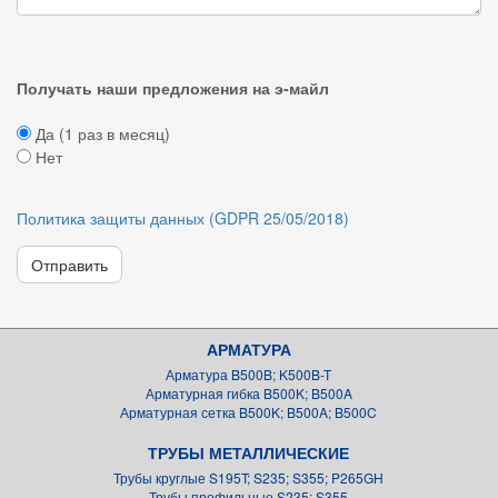
Получать наши предложения на э-майл
Да (1 раз в месяц)
Нет
Политика защиты данных (GDPR 25/05/2018)
Отправить
АРМАТУРА
Арматура B500B; K500B-T
Арматурная гибка B500K; B500A
Арматурная сетка B500K; B500A; B500C
ТРУБЫ МЕТАЛЛИЧЕСКИЕ
Трубы круглые S195T; S235; S355; P265GH
Трубы профильные S235; S355