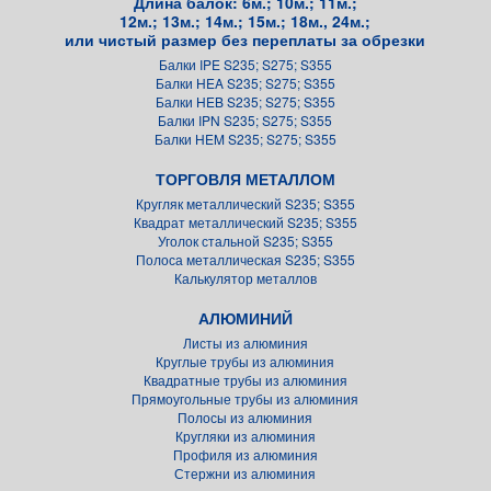
Длина балок: 6м.; 10м.; 11м.;
12м.; 13м.; 14м.; 15м.; 18м., 24м.;
или чистый размер без переплаты за обрезки
Балки IPE S235; S275; S355
Балки HEA S235; S275; S355
Балки HEB S235; S275; S355
Балки IPN S235; S275; S355
Балки HEM S235; S275; S355
ТОРГОВЛЯ МЕТАЛЛОМ
Кругляк металлический S235; S355
Квадрат металлический S235; S355
Уголок стальной S235; S355
Полоса металлическая S235; S355
Калькулятор металлов
АЛЮМИНИЙ
Листы из алюминия
Круглые трубы из алюминия
Квадратные трубы из алюминия
Прямоугольные трубы из алюминия
Полосы из алюминия
Кругляки из алюминия
Профиля из алюминия
Стержни из алюминия