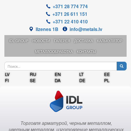
+371 28 774 774
+371 26 611 151
+371 22 410 410
Ilzenes 1B
info@metals.lv
IDL GROUP
НОВОСТИ
ГАЛЕРЕЯ
ДОСТАВКА
КАЛЬКУЛЯТОР
МЕТАЛЛООБРАБОТКА
КОНТАКТЫ
LV
RU
EN
LT
EE
FI
SE
DA
DE
PL
Торговля арматурой, черным металлом,
цветным металлом, изготовление металлических