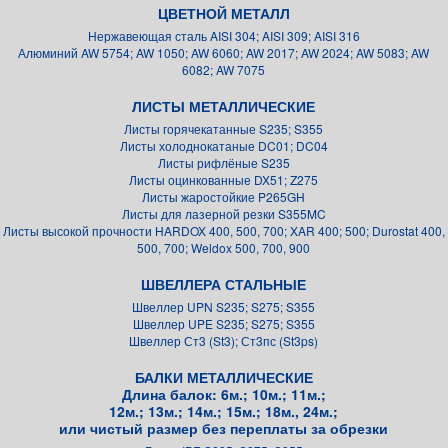
ЦВЕТНОЙ МЕТАЛЛ
Нержавеющая сталь AISI 304; AISI 309; AISI 316
Алюминий AW 5754; AW 1050; AW 6060; AW 2017; AW 2024; AW 5083; AW
6082; AW 7075
ЛИСТЫ МЕТАЛЛИЧЕСКИЕ
Листы горячекатанные S235; S355
Листы холоднокатаные DC01; DC04
Листы рифлёные S235
Листы оцинкованные DX51; Z275
Листы жаростойкие P265GH
Листы для лазерной резки S355MC
Листы высокой прочности HARDOX 400, 500, 700; XAR 400; 500; Durostat 400,
500, 700; Weldox 500, 700, 900
ШВЕЛЛЕРА СТАЛЬНЫЕ
Швеллер UPN S235; S275; S355
Швеллер UPE S235; S275; S355
Швеллер Ст3 (St3); Ст3пс (St3ps)
БАЛКИ МЕТАЛЛИЧЕСКИЕ
Длина балок: 6м.; 10м.; 11м.;
12м.; 13м.; 14м.; 15м.; 18м., 24м.;
или чистый размер без переплаты за обрезки