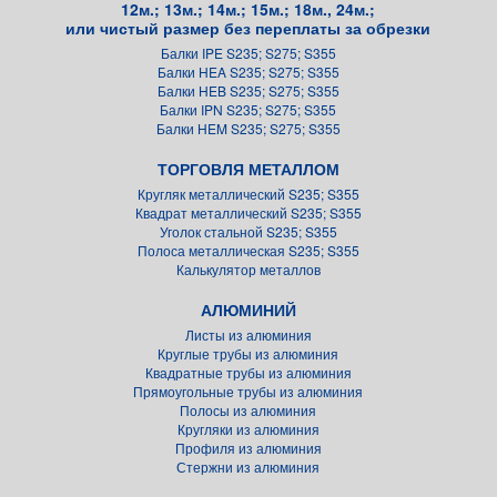
12м.; 13м.; 14м.; 15м.; 18м., 24м.;
или чистый размер без переплаты за обрезки
Балки IPE S235; S275; S355
Балки HEA S235; S275; S355
Балки HEB S235; S275; S355
Балки IPN S235; S275; S355
Балки HEM S235; S275; S355
ТОРГОВЛЯ МЕТАЛЛОМ
Кругляк металлический S235; S355
Квадрат металлический S235; S355
Уголок стальной S235; S355
Полоса металлическая S235; S355
Калькулятор металлов
АЛЮМИНИЙ
Листы из алюминия
Круглые трубы из алюминия
Квадратные трубы из алюминия
Прямоугольные трубы из алюминия
Полосы из алюминия
Кругляки из алюминия
Профиля из алюминия
Стержни из алюминия