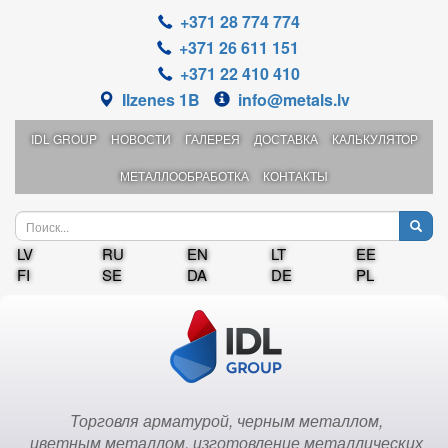
+371 28 774 774
+371 26 611 151
+371 22 410 410
Ilzenes 1B
info@metals.lv
IDL GROUP
НОВОСТИ
ГАЛЕРЕЯ
ДОСТАВКА
КАЛЬКУЛЯТОР
МЕТАЛЛООБРАБОТКА
КОНТАКТЫ
LV
RU
EN
LT
EE
FI
SE
DA
DE
PL
Торговля арматурой, черным металлом,
цветным металлом, изготовление металлических