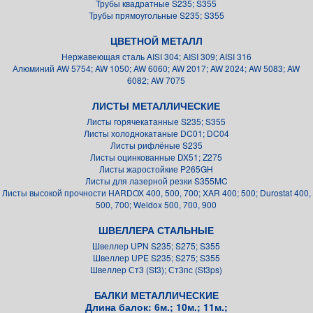
Трубы квадратные S235; S355
Трубы прямоугольные S235; S355
ЦВЕТНОЙ МЕТАЛЛ
Нержавеющая сталь AISI 304; AISI 309; AISI 316
Алюминий AW 5754; AW 1050; AW 6060; AW 2017; AW 2024; AW 5083; AW
6082; AW 7075
ЛИСТЫ МЕТАЛЛИЧЕСКИЕ
Листы горячекатанные S235; S355
Листы холоднокатаные DC01; DC04
Листы рифлёные S235
Листы оцинкованные DX51; Z275
Листы жаростойкие P265GH
Листы для лазерной резки S355MC
Листы высокой прочности HARDOX 400, 500, 700; XAR 400; 500; Durostat 400,
500, 700; Weldox 500, 700, 900
ШВЕЛЛЕРА СТАЛЬНЫЕ
Швеллер UPN S235; S275; S355
Швеллер UPE S235; S275; S355
Швеллер Ст3 (St3); Ст3пс (St3ps)
БАЛКИ МЕТАЛЛИЧЕСКИЕ
Длина балок: 6м.; 10м.; 11м.;