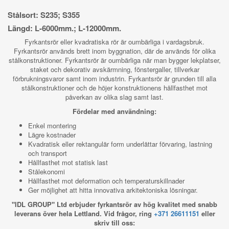
Stålsort: S235; S355
Längd: L-6000mm.; L-12000mm.
Fyrkantsrör eller kvadratiska rör är oumbärliga i vardagsbruk.
Fyrkantsrör används brett inom byggnation, där de används för olika
stålkonstruktioner. Fyrkantsrör är oumbärliga när man bygger lekplatser,
staket och dekorativ avskärmning, fönstergaller, tillverkar
förbrukningsvaror samt inom industrin. Fyrkantsrör är grunden till alla
stålkonstruktioner och de höjer konstruktionens hållfasthet mot
påverkan av olika slag samt last.
Fördelar med användning:
Enkel montering
Lägre kostnader
Kvadratisk eller rektangulär form underlättar förvaring, lastning
och transport
Hållfasthet mot statisk last
Stålekonomi
Hållfasthet mot deformation och temperaturskillnader
Ger möjlighet att hitta innovativa arkitektoniska lösningar.
"IDL GROUP" Ltd erbjuder fyrkantsrör av hög kvalitet med snabb
leverans över hela Lettland. Vid frågor, ring
+371 26611151
eller
skriv till oss: