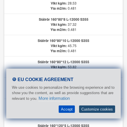
Vikt kg/m:
28.53
Yta m2/m:
0.481
Stålrör 160*80*8 L-12000 S355
Vikt kg/m:
37.32
Yta m2/m:
0.481
Stålrör 160*80*10 L-12000 S355
Vikt kg/m:
45.75
Yta m2/m:
0.481
Stålrör 160*80*12 L-12000 S355
Vikt kg/m:
53.82
Yta m2/m:
0.481
🍪 EU COOKIE AGREEMENT
Stålrör 160*80*12.5 L-12000 S355
We use cookies to personalize the browsing experience and to
Vikt kg/m:
55.78
Yta m2/m:
0.481
show you the content, as well as provide suggestions that are
More information
relevant to you.
Stålrör 160*120*4 L-12000 S355
Vikt kg/m:
19.38
Accept
Customize cookies
Yta m2/m:
0.561
Stålrör 160*120*5 L-12000 S355