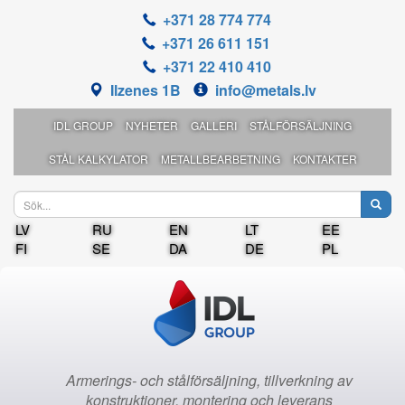
+371 28 774 774
+371 26 611 151
+371 22 410 410
Ilzenes 1B
info@metals.lv
IDL GROUP
NYHETER
GALLERI
STÅLFÖRSÄLJNING
STÅL KALKYLATOR
METALLBEARBETNING
KONTAKTER
LV
RU
EN
LT
EE
FI
SE
DA
DE
PL
Armerings- och stålförsäljning, tillverkning av
konstruktioner, montering och leverans