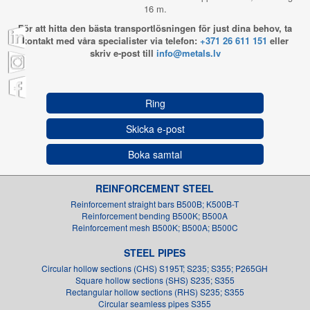
16 m.
För att hitta den bästa transportlösningen för just dina behov, ta
kontakt med våra specialister via telefon:
+371 26 611 151
eller
skriv e-post till
info@metals.lv
Ring
Skicka e-post
Boka samtal
REINFORCEMENT STEEL
Reinforcement straight bars B500B; K500B-T
Reinforcement bending B500K; B500A
Reinforcement mesh B500K; B500A; B500C
STEEL PIPES
Circular hollow sections (CHS) S195T; S235; S355; P265GH
Square hollow sections (SHS) S235; S355
Rectangular hollow sections (RHS) S235; S355
Circular seamless pipes S355