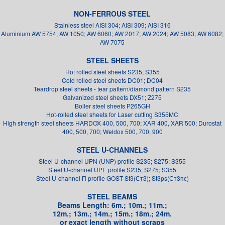
NON-FERROUS STEEL
Stainless steel AISI 304; AISI 309; AISI 316
Aluminium AW 5754; AW 1050; AW 6060; AW 2017; AW 2024; AW 5083; AW 6082;
AW 7075
STEEL SHEETS
Hot rolled steel sheets S235; S355
Cold rolled steel sheets DC01; DC04
Teardrop steel sheets - tear pattern/diamond pattern S235
Galvanized steel sheets DX51; Z275
Boiler steel sheets P265GH
Hot-rolled steel sheets for Laser cutting S355MC
High strength steel sheets HARDOX 400, 500, 700; XAR 400, XAR 500; Durostat
400, 500, 700; Weldox 500, 700, 900
STEEL U-CHANNELS
Steel U-channel UPN (UNP) profile S235; S275; S355
Steel U-channel UPE profile S235; S275; S355
Steel U-channel П profile GOST St3(Ст3); St3ps(Ст3пс)
STEEL BEAMS
Beams Length: 6m.; 10m.; 11m.;
12m.; 13m.; 14m.; 15m.; 18m.; 24m.
or exact length without scraps