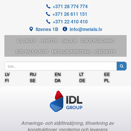
+371 28 774 774
+371 26 611 151
+371 22 410 410
Ilzenes 1B
info@metals.lv
IDL GROUP
NYHETER
GALLERI
STÅLFÖRSÄLJNING
STÅL KALKYLATOR
METALLBEARBETNING
KONTAKTER
LV
RU
EN
LT
EE
FI
SE
DA
DE
PL
Armerings- och stålförsäljning, tillverkning av
konstruktioner, montering och leverans