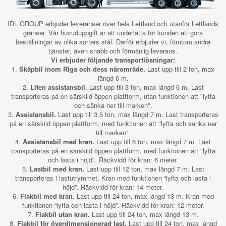
IDL GROUP erbjuder leveranser över hela Lettland och utanför Lettlands
gränser. Vår huvuduppgift är att underlätta för kunden att göra
beställningar av olika sorters stål. Därför erbjuder vi, förutom andra
tjänster, även snabb och förmånlig leverans.
Vi erbjuder följande transportlösningar:
1.
Skåpbil inom Riga och dess närområde.
Last upp till 2 ton, max
längd 6 m.
2.
Liten assistansbil
. Last upp till 3 ton, max längd 6 m. Last
transporteras på en särskild öppen plattform, utan funktionen att "lyfta
och sänka ner till marken".
3.
Assistansbil.
Last upp till 3,5 ton, max längd 7 m. Last transporteras
på en särskild öppen plattform, med funktionen att "lyfta och sänka ner
till marken".
4.
Assistansbil med kran.
Last upp till 6 ton, max längd 7 m. Last
transporteras på en särskild öppen plattform, med funktionen att "lyfta
och lasta i höjd". Räckvidd för kran: 6 meter.
5.
Lastbil med kran.
Last upp till 12 ton, max längd 7 m. Last
transporteras i lastutrymmet. Kran med funktionen “lyfta och lasta i
höjd”. Räckvidd för kran: 14 meter.
6.
Flakbil med kran.
Last upp till 24 ton, max längd 13 m. Kran med
funktionen “lyfta och lasta i höjd”. Räckvidd för kran: 12 meter.
7.
Flakbil utan kran.
Last upp till 24 ton, max längd 13 m.
8.
Flakbil för överdimensionerad last.
Last upp till 24 ton, max längd