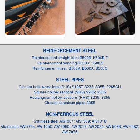
REINFORCEMENT STEEL
Reinforcement straight bars B500B; K500B-T
Reinforcement bending B500K; B500A
Reinforcement mesh B500K; B500A; B500C
STEEL PIPES
Circular hollow sections (CHS) S195T; S235; S355; P265GH
Square hollow sections (SHS) S235; S355
Rectangular hollow sections (RHS) S235; S355
Circular seamless pipes S355
NON-FERROUS STEEL
Stainless steel AISI 304; AISI 309; AISI 316
Aluminium AW 5754; AW 1050; AW 6060; AW 2017; AW 2024; AW 5083; AW 6082;
AW 7075