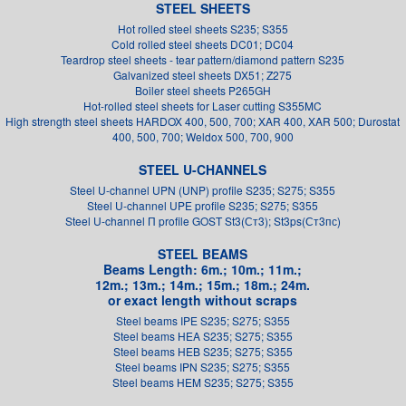
STEEL SHEETS
Hot rolled steel sheets S235; S355
Cold rolled steel sheets DC01; DC04
Teardrop steel sheets - tear pattern/diamond pattern S235
Galvanized steel sheets DX51; Z275
Boiler steel sheets P265GH
Hot-rolled steel sheets for Laser cutting S355MC
High strength steel sheets HARDOX 400, 500, 700; XAR 400, XAR 500; Durostat
400, 500, 700; Weldox 500, 700, 900
STEEL U-CHANNELS
Steel U-channel UPN (UNP) profile S235; S275; S355
Steel U-channel UPE profile S235; S275; S355
Steel U-channel П profile GOST St3(Ст3); St3ps(Ст3пс)
STEEL BEAMS
Beams Length: 6m.; 10m.; 11m.;
12m.; 13m.; 14m.; 15m.; 18m.; 24m.
or exact length without scraps
Steel beams IPE S235; S275; S355
Steel beams HEA S235; S275; S355
Steel beams HEB S235; S275; S355
Steel beams IPN S235; S275; S355
Steel beams HEM S235; S275; S355