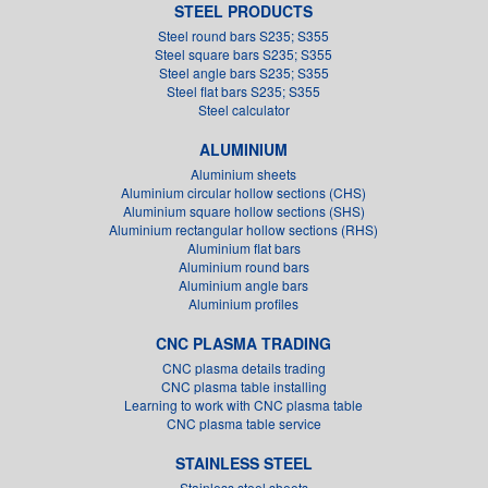
STEEL PRODUCTS
Steel round bars S235; S355
Steel square bars S235; S355
Steel angle bars S235; S355
Steel flat bars S235; S355
Steel calculator
ALUMINIUM
Aluminium sheets
Aluminium circular hollow sections (CHS)
Aluminium square hollow sections (SHS)
Aluminium rectangular hollow sections (RHS)
Aluminium flat bars
Aluminium round bars
Aluminium angle bars
Aluminium profiles
CNC PLASMA TRADING
CNC plasma details trading
CNC plasma table installing
Learning to work with CNC plasma table
CNC plasma table service
STAINLESS STEEL
Stainless steel sheets