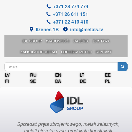
+371 28 774 774
+371 26 611 151
+371 22 410 410
Ilzenes 1B
info@metals.lv
IDL GROUP
WIADOMOŚĆI
GALERIA
DOSTAWA
KALKULATOR METALI
OBROBKA METALI
KONTAKT
LV
RU
EN
LT
EE
FI
SE
DA
DE
PL
Sprzedaż pręta zbrojeniowego, metali żelaznych,
metali nieżelaznych, produkcja konstrukcji