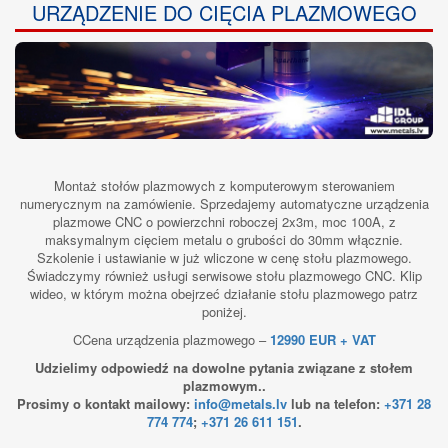
URZĄDZENIE DO CIĘCIA PLAZMOWEGO
Montaż stołów plazmowych z komputerowym sterowaniem
numerycznym na zamówienie. Sprzedajemy automatyczne urządzenia
plazmowe CNC o powierzchni roboczej 2x3m, moc 100A, z
maksymalnym cięciem metalu o grubości do 30mm włącznie.
Szkolenie i ustawianie w już wliczone w cenę stołu plazmowego.
Świadczymy również usługi serwisowe stołu plazmowego CNC. Klip
wideo, w którym można obejrzeć działanie stołu plazmowego patrz
poniżej.
CCena urządzenia plazmowego –
12990 EUR + VAT
Udzielimy odpowiedź na dowolne pytania związane z stołem
plazmowym..
Prosimy o kontakt mailowy:
info@metals.lv
lub na telefon:
+371 28
774 774
;
+371 26 611 151
.