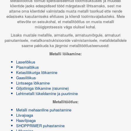
Metallitöötlus toimub spetsialiseeritud tootmisüksuses ja muudab
klientide jaoks edaspidised tööd märgatavalt lihtsamaks, sest me
aitame oma klientidel valmistada musta metalli toorikud ette nende
edasiseks kasutamiseks ehituses ja kliendi tootmisvajadusteks. Meie
ettevõte on seisukohal, et metallitöötlus on musta metalli
müügiprotsessis väga olulisel kohal.
Lisaks mustale metallile, armatuurile, armatuurvõrgule, armatuuri
painutamisele, metallkonstruktsioonide valmistamisele, metalldetailidele
saame pakkuda ka järgmisi metallitöötlusteenuseid:
Metalli lõikamine:
Laserlõikus
Plasmalõikus
Ketaslõikuriga lõikamine
Gaasilõikus
Lintsaega lõikamine
Giljotiiniga lõikamine (raiumine)
Lehtmetalli tükeldamine ja puurimine
Metallitöötlus:
Metalli mehaaniline puhastamine
Liivajoaga
Haavlijoaga
SHOPPRIMER puhastamine
Lõikamine