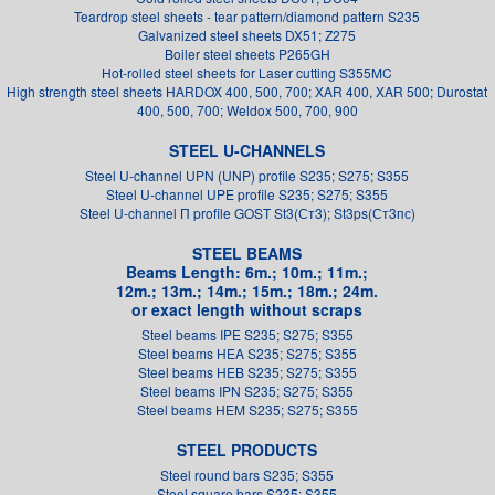
Teardrop steel sheets - tear pattern/diamond pattern S235
Galvanized steel sheets DX51; Z275
Boiler steel sheets P265GH
Hot-rolled steel sheets for Laser cutting S355MC
High strength steel sheets HARDOX 400, 500, 700; XAR 400, XAR 500; Durostat
400, 500, 700; Weldox 500, 700, 900
STEEL U-CHANNELS
Steel U-channel UPN (UNP) profile S235; S275; S355
Steel U-channel UPE profile S235; S275; S355
Steel U-channel П profile GOST St3(Ст3); St3ps(Ст3пс)
STEEL BEAMS
Beams Length: 6m.; 10m.; 11m.;
12m.; 13m.; 14m.; 15m.; 18m.; 24m.
or exact length without scraps
Steel beams IPE S235; S275; S355
Steel beams HEA S235; S275; S355
Steel beams HEB S235; S275; S355
Steel beams IPN S235; S275; S355
Steel beams HEM S235; S275; S355
STEEL PRODUCTS
Steel round bars S235; S355
Steel square bars S235; S355