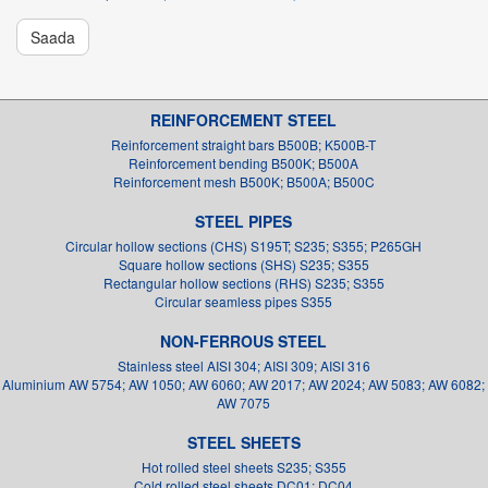
Saada
REINFORCEMENT STEEL
Reinforcement straight bars B500B; K500B-T
Reinforcement bending B500K; B500A
Reinforcement mesh B500K; B500A; B500C
STEEL PIPES
Circular hollow sections (CHS) S195T; S235; S355; P265GH
Square hollow sections (SHS) S235; S355
Rectangular hollow sections (RHS) S235; S355
Circular seamless pipes S355
NON-FERROUS STEEL
Stainless steel AISI 304; AISI 309; AISI 316
Aluminium AW 5754; AW 1050; AW 6060; AW 2017; AW 2024; AW 5083; AW 6082;
AW 7075
STEEL SHEETS
Hot rolled steel sheets S235; S355
Cold rolled steel sheets DC01; DC04