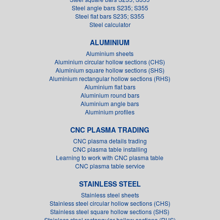
Steel angle bars S235; S355
Steel flat bars S235; S355
Steel calculator
ALUMINIUM
Aluminium sheets
Aluminium circular hollow sections (CHS)
Aluminium square hollow sections (SHS)
Aluminium rectangular hollow sections (RHS)
Aluminium flat bars
Aluminium round bars
Aluminium angle bars
Aluminium profiles
CNC PLASMA TRADING
CNC plasma details trading
CNC plasma table installing
Learning to work with CNC plasma table
CNC plasma table service
STAINLESS STEEL
Stainless steel sheets
Stainless steel circular hollow sections (CHS)
Stainless steel square hollow sections (SHS)
Stainless steel rectangular hollow sections (RHS)