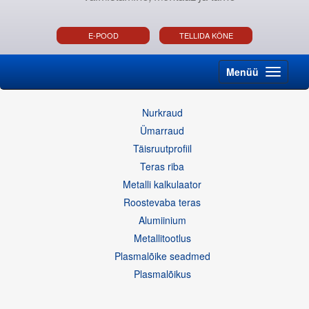
E-POOD
TELLIDA KÕNE
Menüü
Nurkraud
Ümarraud
Täisruutprofiil
Teras riba
Metalli kalkulaator
Roostevaba teras
Alumiinium
Metallitootlus
Plasmalõike seadmed
Plasmalõikus