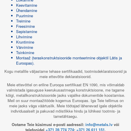
Keevitamine
Ühendamine
Puurimine
Treimine
Freesimine
Sepistamine
Lihvimine
Kruntimine
Värvimine
Tsinkimine
Montaaž (teraskonstruktsioonide monteerimine objektil Lätis ja
Euroopas).
Kogu metallile väljastame tehase sertifikaadid, tootmisdeklaratsioonid ja
meie ettevõtte deklaratsioonid.
Meie ettevõttel on eriline Euroopa sertifikaat EN 1090, mis võimaldab
valmistada igasuguse keerukusastmega konstruktsioone, me tagame
kõigi, metallkonstruktsioonide jaoks vajalike dokumentide koostamise.
Meil on suur montaažitööde kogemus Euroopas. Iga Teie tellimus on
meie jaoks väga väärtuslik. Meie töötajad lähenevad igale objektile
individuaalselt ja pakuvad mõistlikke hindu ja lühikesi tootmis- ja
tarnetähtaegu.
Ootame Teie küsimusi e-posti aadressil:
info@metals.lv
või
telefonidel
+371 28 774 774
;
+371 26 611 151
.