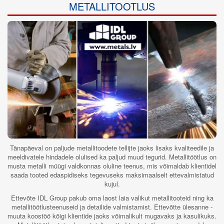
METALLITOOTLUS
Tänapäeval on paljude metallitoodete tellijte jaoks lisaks kvaliteedile ja
meeldivatele hindadele olulised ka paljud muud tegurid. Metallitöötlus on
musta metalli müügi valdkonnas oluline teenus, mis võimaldab klientidel
saada tooted edaspidiseks tegevuseks maksimaalselt ettevalmistatud
kujul.
Ettevõte IDL Group pakub oma laost laia valikut metallitooteid ning ka
metallitöötlusteenuseid ja detailide valmistamist. Ettevõtte ülesanne -
muuta koostöö kõigi klientide jaoks võimalikult mugavaks ja kasulikuks.