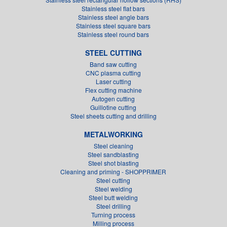
Stainless steel flat bars
Stainless steel angle bars
Stainless steel square bars
Stainless steel round bars
STEEL CUTTING
Band saw cutting
CNC plasma cutting
Laser cutting
Flex cutting machine
Autogen cutting
Guillotine cutting
Steel sheets cutting and drilling
METALWORKING
Steel cleaning
Steel sandblasting
Steel shot blasting
Cleaning and priming - SHOPPRIMER
Steel cutting
Steel welding
Steel butt welding
Steel drilling
Turning process
Milling process