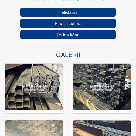
Helistama
Emaili saatma
Tellida kõne
GALERII