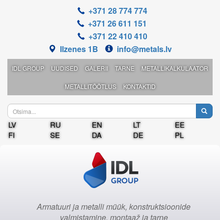
+371 28 774 774
+371 26 611 151
+371 22 410 410
Ilzenes 1B
info@metals.lv
IDL GROUP
UUDISED
GALERII
TARNE
METALLIKALKULAATOR
METALLITÖÖTLUS
KONTAKTID
LV
RU
EN
LT
EE
FI
SE
DA
DE
PL
Armatuuri ja metalli müük, konstruktsioonide
valmistamine, montaaž ja tarne