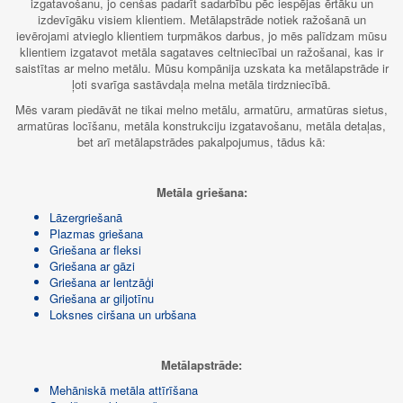
izgatavošanu, jo cenšas padarīt sadarbību pēc iespējas ērtāku un
izdevīgāku visiem klientiem. Metālapstrāde notiek ražošanā un
ievērojami atvieglo klientiem turpmākos darbus, jo mēs palīdzam mūsu
klientiem izgatavot metāla sagataves celtniecībai un ražošanai, kas ir
saistītas ar melno metālu. Mūsu kompānija uzskata ka metālapstrāde ir
ļoti svarīga sastāvdaļa melna metāla tirdzniecībā.
Mēs varam piedāvāt ne tikai melno metālu, armatūru, armatūras sietus,
armatūras locīšanu, metāla konstrukciju izgatavošanu, metāla detaļas,
bet arī metālapstrādes pakalpojumus, tādus kā:
Metāla griešana:
Lāzergriešanā
Plazmas griešana
Griešana ar fleksi
Griešana ar gāzi
Griešana ar lentzāģi
Griešana ar giljotīnu
Loksnes ciršana un urbšana
Metālapstrāde:
Mehāniskā metāla attīrīšana