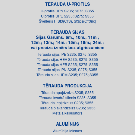
TĒRAUDA U-PROFILS
U-profils UPN S235; S275; S355
U profils UPE S235; S275; S355
Švelleris П St3(Ст3), St3ps(Ст3пс)
TĒRAUDA SIJAS
Sijas Garums: 6m.; 10m.; 11m.;
12m.; 13m.; 14m.; 15m.; 18m.; 24m.;
vai precīzs izmērs bez atgriezumiem
Tērauda sijas IPE S235; S275; S355
Tērauda sijas HEA S235; S275; S355
Tērauda sijas HEB S235; S275; S355
Tērauda sijas IPN S235; S275; S355
Tērauda sijas HEM S235; S275; S355
TĒRAUDA PRODUKCIJA
Tērauda apaļdzelzs S235; S355
Tērauda kvadrātstienis S235; S355
Tērauda leņķdzelzs S235; S355
Tērauda plakandzelzs S235; S355
Metāla kalkulātors
ALUMĪNIJS
Alumīnija loksnes