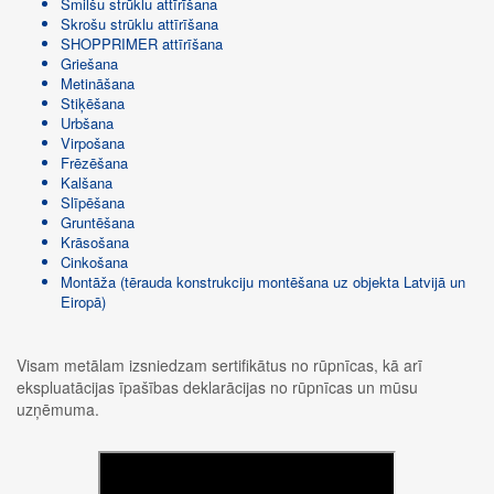
Smilšu strūklu attīrīšana
Skrošu strūklu attīrīšana
SHOPPRIMER attīrīšana
Griešana
Metināšana
Stiķēšana
Urbšana
Virpošana
Frēzēšana
Kalšana
Slīpēšana
Gruntēšana
Krāsošana
Cinkošana
Montāža (tērauda konstrukciju montēšana uz objekta Latvijā un
Eiropā)
Visam metālam izsniedzam sertifikātus no rūpnīcas, kā arī
ekspluatācijas īpašības deklarācijas no rūpnīcas un mūsu
uzņēmuma.