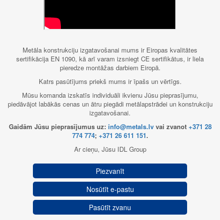
Metāla konstrukciju izgatavošanai mums ir Eiropas kvalitātes
sertifikācija EN 1090, kā arī varam izsniegt CE sertifikātus, ir liela
pieredze montāžas darbiem Eiropā.
Katrs pasūtījums priekš mums ir īpašs un vērtīgs.
Mūsu komanda izskatīs individuāli ikvienu Jūsu pieprasījumu,
piedāvājot labākās cenas un ātru piegādi metālapstrādei un konstrukciju
izgatavošanai.
Gaidām Jūsu pieprasījumus uz:
info@metals.lv
vai zvanot
+371 28
774 774
;
+371 26 611 151
.
Ar cieņu, Jūsu IDL Group
Piezvanīt
Nosūtīt e-pastu
Pasūtīt zvanu