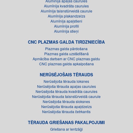
Alumīnija apaļas caurules
Alumīnija kvadrāta caurules
Alumīnija taisnstūrveidā caurule
Alumīnija plakandzelzs
Alumīnija apaļstieni
Alumīnija profili
Alumīnija stieņi
CNC PLAZMAS GALDA TIRDZNIECĪBA
Plazmas galda pārdošana
Plazmas galda uzstādīšanā
Apmācība darbam ar CNC plazmas galdu
CNC plazmas galda apkalpošana
NERŪSĒJOŠAIS TĒRAUDS
Nerūsējoša tērauda loksnes
Nerūsējoša tērauda apaļas caurules
Nerūsējoša tērauda kvadrāta caurules
Nerūsējoša tērauda taisnstūrveidā caurule
Nerūsējoša tērauda sloksnes
Nerūsējoša tērauda apaļdzelzs
Nerūsējoša tērauda četrkantis
TĒRAUDA GRIEŠANAS PAKALPOJUMI
Griešana ar lentzāģi