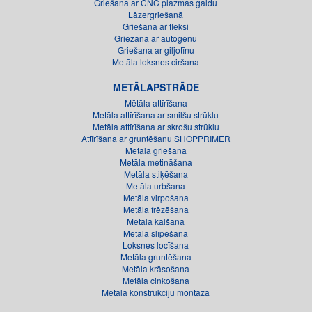
Griešana ar CNC plazmas galdu
Lāzergriešanā
Griešana ar fleksi
Griežana ar autogēnu
Griešana ar giljotīnu
Metāla loksnes ciršana
METĀLAPSTRĀDE
Mētāla attīrīšana
Metāla attīrīšana ar smilšu strūklu
Metāla attīrīšana ar skrošu strūklu
Attīrīšana ar gruntēšanu SHOPPRIMER
Metāla griešana
Metāla metināšana
Metāla stiķēšana
Metāla urbšana
Metāla virpošana
Metāla frēzēšana
Metāla kalšana
Metāla slīpēšana
Loksnes locīšana
Metāla gruntēšana
Metāla krāsošana
Metāla cinkošana
Metāla konstrukciju montāža