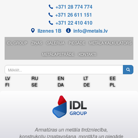
+371 28 774 774
+371 26 611 151
+371 22 410 410
Ilzenes 1B
info@metals.lv
IDL GROUP
ZIŅAS
GALERIJA
PIEGĀDE
METĀLA KALKULATORS
METĀLAPSTRĀDE
KONTAKTI
LV
RU
EN
LT
EE
FI
SE
DA
DE
PL
Armatūras un metāla tirdzniecība,
konstrukciju izgatavošana, montāža un piegāde