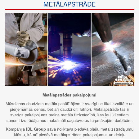
METĀLAPSTRĀDE
Metālapstrādes
pakalpojumi
Mūsdienas daudziem metāla pasūtītājiem ir svarīgi ne tikai kvalitāte un
pieņemamas cenas, bet arī daudzi citi faktori. Metālapstrāde tas ir
svarīgs pakalpojums melna metāla tirdzniecībā, kas ļauj klientiem
saņemt izstrādājumus maksimāli sagatavotus turpmākajām darbībām.
Kompānija
IDL Group
savā noliktavā piedāvā plašu metālizstrādājumu
klāstu, kā arī piedāvā metālapstrādes pakalpojumus un detaļu