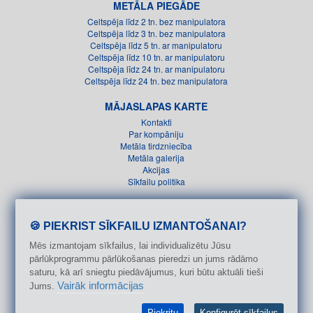
METĀLA PIEGĀDE
Celtspēja līdz 2 tn. bez manipulatora
Celtspēja līdz 3 tn. bez manipulatora
Celtspēja līdz 5 tn. ar manipulatoru
Celtspēja līdz 10 tn. ar manipulatoru
Celtspēja līdz 24 tn. ar manipulatoru
Celtspēja līdz 24 tn. bez manipulatora
MĀJASLAPAS KARTE
Kontakti
Par kompāniju
Metāla tirdzniecība
Metāla galerija
Akcijas
Sīkfailu politika
+(371) 28 774 774
+(371) 26 611 151
🍪 PIEKRIST SĪKFAILU IZMANTOŠANAI?
Mēs izmantojam sīkfailus, lai individualizētu Jūsu
info@metals.lv
pārlūkprogrammu pārlūkošanas pieredzi un jums rādāmo
Ilzenes 1B, Rīga, LV-1005
saturu, kā arī sniegtu piedāvājumus, kuri būtu aktuāli tieši
Vairāk informācijas
Jums.
Piekritu
Konfigurēt sīkfailus