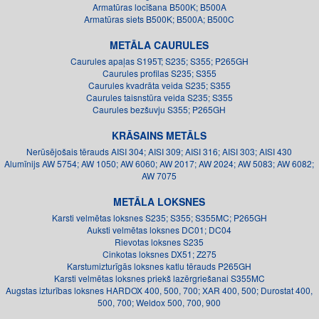
Armatūras locīšana B500K; B500A
Armatūras siets B500K; B500A; B500C
METĀLA CAURULES
Caurules apaļas S195T; S235; S355; P265GH
Caurules profilas S235; S355
Caurules kvadrāta veida S235; S355
Caurules taisnstūra veida S235; S355
Caurules bezšuvju S355; P265GH
KRĀSAINS METĀLS
Nerūsējošais tērauds AISI 304; AISI 309; AISI 316; AISI 303; AISI 430
Alumīnijs AW 5754; AW 1050; AW 6060; AW 2017; AW 2024; AW 5083; AW 6082;
AW 7075
METĀLA LOKSNES
Karsti velmētas loksnes S235; S355; S355MC; P265GH
Auksti velmētas loksnes DC01; DC04
Rievotas loksnes S235
Cinkotas loksnes DX51; Z275
Karstumizturīgās loksnes katlu tērauds P265GH
Karsti velmētas loksnes priekš lazērgriešanai S355MC
Augstas izturības loksnes HARDOX 400, 500, 700; XAR 400, 500; Durostat 400,
500, 700; Weldox 500, 700, 900