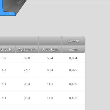
Surface
diuss R
Augstums d
Svars kg/m
m2/m
3.9
59.0
5,94
0,304
4.5
75.7
8.34
0,370
5.1
92.4
11.1
0,439
5.1
92.4
14.3
0,502