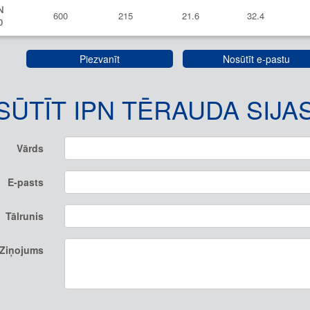
N
600
215
21.6
32.4
0
Piezvanīt
Nosūtīt e-pastu
SŪTĪT IPN TĒRAUDA SIJA
Vārds
E-pasts
Tālrunis
Ziņojums