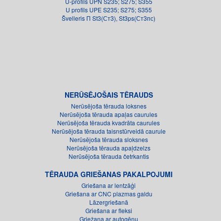
U-profils UPN S235; S275; S355
U profils UPE S235; S275; S355
Švelleris П St3(Ст3), St3ps(Ст3пс)
NERŪSĒJOŠAIS TĒRAUDS
Nerūsējoša tērauda loksnes
Nerūsējoša tērauda apaļas caurules
Nerūsējoša tērauda kvadrāta caurules
Nerūsējoša tērauda taisnstūrveidā caurule
Nerūsējoša tērauda sloksnes
Nerūsējoša tērauda apaļdzelzs
Nerūsējoša tērauda četrkantis
TĒRAUDA GRIEŠANAS PAKALPOJUMI
Griešana ar lentzāģi
Griešana ar CNC plazmas galdu
Lāzergriešanā
Griešana ar fleksi
Griežana ar autogēnu