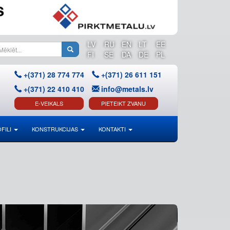
LV
RU
EN
LT
EE
FI
SE
DA
DE
PL
+(371) 28 774 774
+(371) 26 611 151
+(371) 22 410 410
info@metals.lv
E-VEIKALS
PIETEIKT ZVANU
FILI
KONSTRUKCIJAS
KONTAKTI