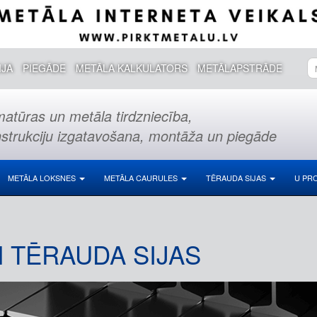
IJA
PIEGĀDE
METĀLA KALKULATORS
METĀLAPSTRĀDE
atūras un metāla tirdzniecība,
strukciju izgatavošana, montāža un piegāde
METĀLA LOKSNES
METĀLA CAURULES
TĒRAUDA SIJAS
U PRO
N TĒRAUDA SIJAS