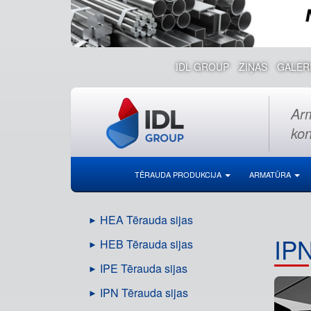
IDL GROUP
ZIŅAS
GALER
Arm
kon
TĒRAUDA PRODUKCIJA
ARMATŪRA
HEA Tērauda sijas
IP
HEB Tērauda sijas
IPE Tērauda sijas
IPN Tērauda sijas