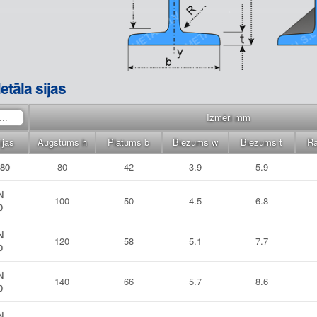
etāla sijas
Izmēri mm
ijas
Augstums h
Platums b
Biezums w
Biezums t
Ra
 80
80
42
3.9
5.9
N
100
50
4.5
6.8
0
N
120
58
5.1
7.7
0
N
140
66
5.7
8.6
0
N