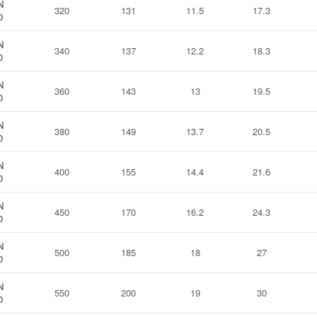
N
320
131
11.5
17.3
0
N
340
137
12.2
18.3
0
N
360
143
13
19.5
0
N
380
149
13.7
20.5
0
N
400
155
14.4
21.6
0
N
450
170
16.2
24.3
0
N
500
185
18
27
0
N
550
200
19
30
0