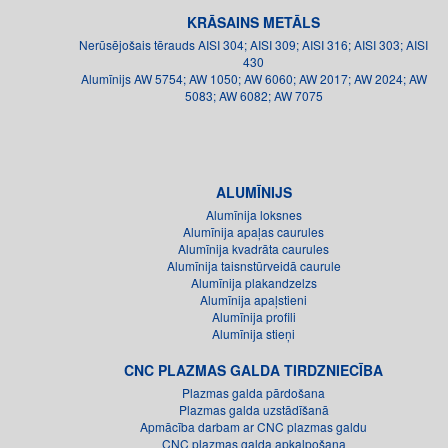
KRĀSAINS METĀLS
Nerūsējošais tērauds AISI 304; AISI 309; AISI 316; AISI 303; AISI
430
Alumīnijs AW 5754; AW 1050; AW 6060; AW 2017; AW 2024; AW
5083; AW 6082; AW 7075
ALUMĪNIJS
Alumīnija loksnes
Alumīnija apaļas caurules
Alumīnija kvadrāta caurules
Alumīnija taisnstūrveidā caurule
Alumīnija plakandzelzs
Alumīnija apaļstieni
Alumīnija profili
Alumīnija stieņi
CNC PLAZMAS GALDA TIRDZNIECĪBA
Plazmas galda pārdošana
Plazmas galda uzstādīšanā
Apmācība darbam ar CNC plazmas galdu
CNC plazmas galda apkalpošana