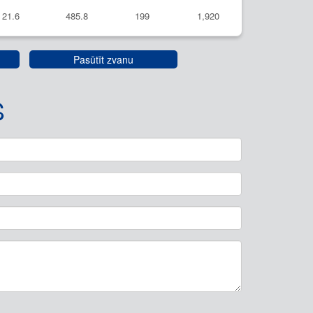
21.6
485.8
199
1,920
Pasūtīt zvanu
S