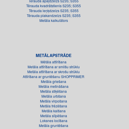
Tērauda apaļdzelzs S235; S355
Tērauda kvadrātstienis S235; S355
Tērauda leņķdzelzs S235; S355
Tērauda plakandzelzs S235; S355
Metāla kalkulātors
METĀLAPSTRĀDE
Mētāla attīrīšana
Metāla attīrīšana ar smilšu strūklu
Metāla attīrīšana ar skrošu strūklu
Attīrīšana ar gruntēšanu SHOPPRIMER
Metāla griešana
Metāla metināšana
Metāla stiķēšana
Metāla urbšana
Metāla virpošana
Metāla frēzēšana
Metāla kalšana
Metāla slīpēšana
Loksnes locīšana
Metāla gruntēšana