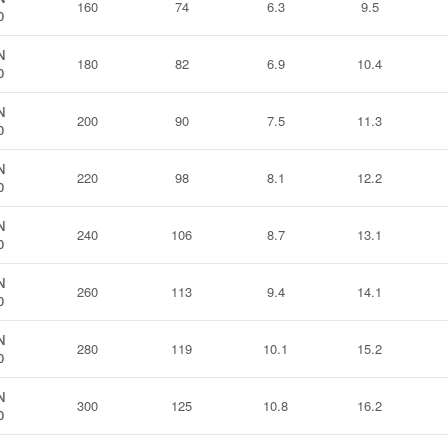
160
74
6.3
9.5
0
N
180
82
6.9
10.4
0
N
200
90
7.5
11.3
0
N
220
98
8.1
12.2
0
N
240
106
8.7
13.1
0
N
260
113
9.4
14.1
0
N
280
119
10.1
15.2
0
N
300
125
10.8
16.2
0