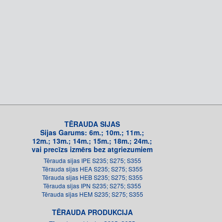
TĒRAUDA SIJAS
Sijas Garums: 6m.; 10m.; 11m.;
12m.; 13m.; 14m.; 15m.; 18m.; 24m.;
vai precīzs izmērs bez atgriezumiem
Tērauda sijas IPE S235; S275; S355
Tērauda sijas HEA S235; S275; S355
Tērauda sijas HEB S235; S275; S355
Tērauda sijas IPN S235; S275; S355
Tērauda sijas HEM S235; S275; S355
TĒRAUDA PRODUKCIJA