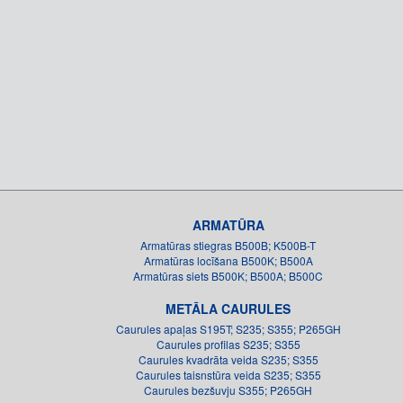
ARMATŪRA
Armatūras stiegras B500B; K500B-T
Armatūras locīšana B500K; B500A
Armatūras siets B500K; B500A; B500C
METĀLA CAURULES
Caurules apaļas S195T; S235; S355; P265GH
Caurules profilas S235; S355
Caurules kvadrāta veida S235; S355
Caurules taisnstūra veida S235; S355
Caurules bezšuvju S355; P265GH