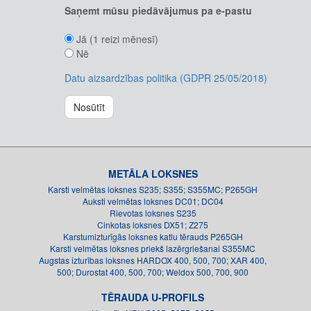
Saņemt mūsu piedāvājumus pa e-pastu
Jā (1 reizi mēnesī)
Nē
Datu aizsardzības politika (GDPR 25/05/2018)
Nosūtīt
METĀLA LOKSNES
Karsti velmētas loksnes S235; S355; S355MC; P265GH
Auksti velmētas loksnes DC01; DC04
Rievotas loksnes S235
Cinkotas loksnes DX51; Z275
Karstumizturīgās loksnes katlu tērauds P265GH
Karsti velmētas loksnes priekš lazērgriešanai S355MC
Augstas izturības loksnes HARDOX 400, 500, 700; XAR 400,
500; Durostat 400, 500, 700; Weldox 500, 700, 900
TĒRAUDA U-PROFILS