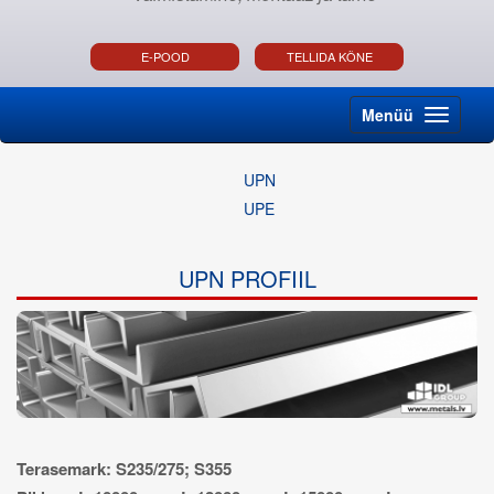
E-POOD
TELLIDA KÕNE
Menüü
UPN
UPE
UPN PROFIIL
Terasemark: S235/275; S355