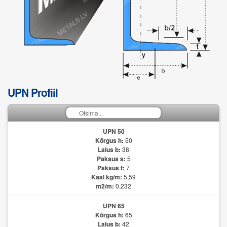
UPN Profiil
UPN 50
Kõrgus h:
50
Laius b:
38
Paksus s:
5
Paksus t:
7
Kaal kg/m:
5,59
m2/m:
0,232
UPN 65
Kõrgus h:
65
Laius b:
42