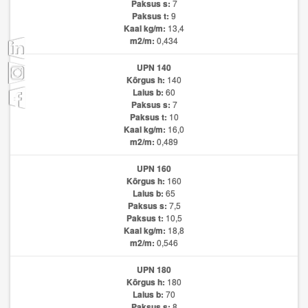
Paksus s:
7
Paksus t:
9
Kaal kg/m:
13,4
m2/m:
0,434
UPN 140
Kõrgus h:
140
Laius b:
60
Paksus s:
7
Paksus t:
10
Kaal kg/m:
16,0
m2/m:
0,489
UPN 160
Kõrgus h:
160
Laius b:
65
Paksus s:
7,5
Paksus t:
10,5
Kaal kg/m:
18,8
m2/m:
0,546
UPN 180
Kõrgus h:
180
Laius b:
70
Paksus s:
8