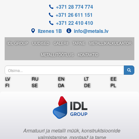
+371 28 774 774
+371 26 611 151
+371 22 410 410
Ilzenes 1B
info@metals.lv
IDL GROUP
UUDISED
GALERII
TARNE
METALLIKALKULAATOR
METALLITÖÖTLUS
KONTAKTID
LV
RU
EN
LT
EE
FI
SE
DA
DE
PL
Armatuuri ja metalli müük, konstruktsioonide
valmistamine, montaaž ja tarne