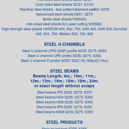
Cold rolled steel sheets DC01; DC04
Teardrop steel sheets - tear pattern/diamond pattern S235
Galvanized steel sheets DX51; Z275
Boiler steel sheets P265GH
Hot-rolled steel sheets for Laser cutting S355MC
High strength steel sheets HARDOX 400, 500, 700; XAR 400, XAR 500; Durostat
400, 500, 700; Weldox 500, 700, 900
STEEL U-CHANNELS
Steel U-channel UPN (UNP) profile S235; S275; S355
Steel U-channel UPE profile S235; S275; S355
Steel U-channel П profile GOST St3(Ст3); St3ps(Ст3пс)
STEEL BEAMS
Beams Length: 6m.; 10m.; 11m.;
12m.; 13m.; 14m.; 15m.; 18m.; 24m.
or exact length without scraps
Steel beams IPE S235; S275; S355
Steel beams HEA S235; S275; S355
Steel beams HEB S235; S275; S355
Steel beams IPN S235; S275; S355
Steel beams HEM S235; S275; S355
STEEL PRODUCTS
Steel round bars S235; S355