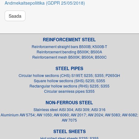
Andmekaitsepoliitika (GDPR 25/05/2018)
Saada
REINFORCEMENT STEEL
Reinforcement straight bars B500B; K500B-T
Reinforcement bending B500K; B500A
Reinforcement mesh B500K; B500A; B500C
STEEL PIPES
Circular hollow sections (CHS) S195T; S235; S355; P265GH
Square hollow sections (SHS) S235; S355
Rectangular hollow sections (RHS) S235; S355
Circular seamless pipes S355
NON-FERROUS STEEL
Stainless steel AISI 304; AISI 309; AISI 316
Aluminium AW 5754; AW 1050; AW 6060; AW 2017; AW 2024; AW 5083; AW 6082;
AW 7075
STEEL SHEETS
Hot rolled steel sheets S235; S355