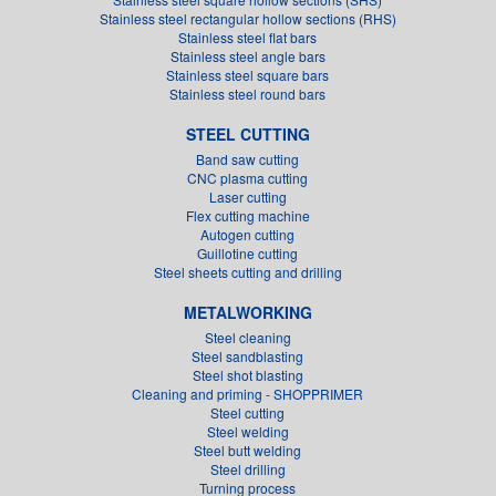
Stainless steel rectangular hollow sections (RHS)
Stainless steel flat bars
Stainless steel angle bars
Stainless steel square bars
Stainless steel round bars
STEEL CUTTING
Band saw cutting
CNC plasma cutting
Laser cutting
Flex cutting machine
Autogen cutting
Guillotine cutting
Steel sheets cutting and drilling
METALWORKING
Steel cleaning
Steel sandblasting
Steel shot blasting
Cleaning and priming - SHOPPRIMER
Steel cutting
Steel welding
Steel butt welding
Steel drilling
Turning process