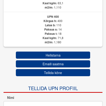
Kaal kg/m:
63,1
m2/m:
1,110
UPN 400
Kõrgus h:
400
Laius b:
110
Paksus s:
14
Paksus t:
18
Kaal kg/m:
71,8
m2/m:
1,180
Helistama
Emaili saatma
Tellida kõne
TELLIDA UPN PROFIIL
Nimi