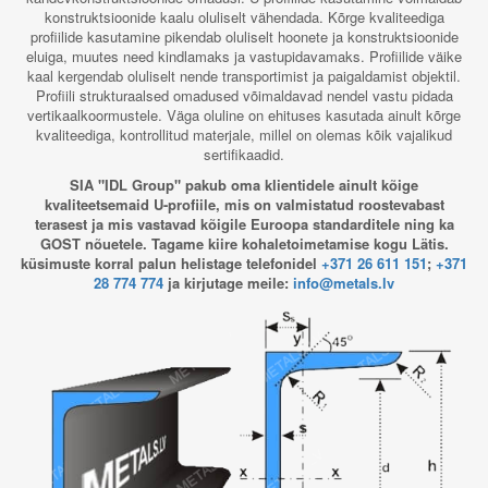
konstruktsioonide kaalu oluliselt vähendada. Kõrge kvaliteediga
profiilide kasutamine pikendab oluliselt hoonete ja konstruktsioonide
eluiga, muutes need kindlamaks ja vastupidavamaks. Profiilide väike
kaal kergendab oluliselt nende transportimist ja paigaldamist objektil.
Profiili strukturaalsed omadused võimaldavad nendel vastu pidada
vertikaalkoormustele. Väga oluline on ehituses kasutada ainult kõrge
kvaliteediga, kontrollitud materjale, millel on olemas kõik vajalikud
sertifikaadid.
SIA "IDL Group" pakub oma klientidele ainult kõige
kvaliteetsemaid U-profiile, mis on valmistatud roostevabast
terasest ja mis vastavad kõigile Euroopa standarditele ning ka
GOST nõuetele. Tagame kiire kohaletoimetamise kogu Lätis.
küsimuste korral palun helistage telefonidel
+371 26 611 151
;
+371
28 774 774
ja kirjutage meile:
info@metals.lv