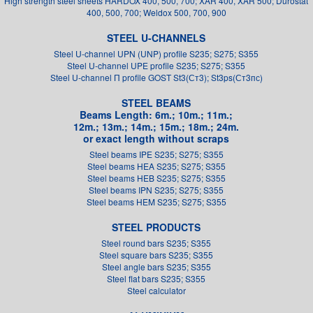
High strength steel sheets HARDOX 400, 500, 700; XAR 400, XAR 500; Durostat
400, 500, 700; Weldox 500, 700, 900
STEEL U-CHANNELS
Steel U-channel UPN (UNP) profile S235; S275; S355
Steel U-channel UPE profile S235; S275; S355
Steel U-channel П profile GOST St3(Ст3); St3ps(Ст3пс)
STEEL BEAMS
Beams Length: 6m.; 10m.; 11m.;
12m.; 13m.; 14m.; 15m.; 18m.; 24m.
or exact length without scraps
Steel beams IPE S235; S275; S355
Steel beams HEA S235; S275; S355
Steel beams HEB S235; S275; S355
Steel beams IPN S235; S275; S355
Steel beams HEM S235; S275; S355
STEEL PRODUCTS
Steel round bars S235; S355
Steel square bars S235; S355
Steel angle bars S235; S355
Steel flat bars S235; S355
Steel calculator