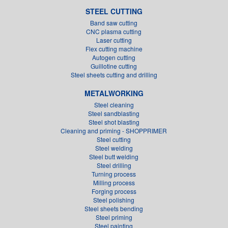
STEEL CUTTING
Band saw cutting
CNC plasma cutting
Laser cutting
Flex cutting machine
Autogen cutting
Guillotine cutting
Steel sheets cutting and drilling
METALWORKING
Steel cleaning
Steel sandblasting
Steel shot blasting
Cleaning and priming - SHOPPRIMER
Steel cutting
Steel welding
Steel butt welding
Steel drilling
Turning process
Milling process
Forging process
Steel polishing
Steel sheets bending
Steel priming
Steel painting