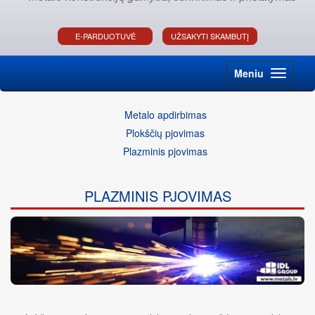
E-PARDUOTUVĖ
UŽSAKYTI SKAMBUTĮ
Meniu
Metalo apdirbimas
Plokščių pjovimas
Plazminis pjovimas
PLAZMINIS PJOVIMAS