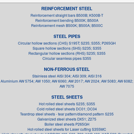
REINFORCEMENT STEEL
Reinforcement straight bars B500B; K500B-T
Reinforcement bending B500K; B500A
Reinforcement mesh B500K; B500A; B500C
STEEL PIPES
Circular hollow sections (CHS) S195T; S235; S355; P265GH
Square hollow sections (SHS) S235; S355
Rectangular hollow sections (RHS) S235; S355
Circular seamless pipes S355
NON-FERROUS STEEL
Stainless steel AISI 304; AISI 309; AISI 316
Aluminium AW 5754; AW 1050; AW 6060; AW 2017; AW 2024; AW 5083; AW 6082;
AW 7075
STEEL SHEETS
Hot rolled steel sheets S235; S355
Cold rolled steel sheets DC01; DC04
Teardrop steel sheets - tear pattern/diamond pattern S235
Galvanized steel sheets DX51; Z275
Boiler steel sheets P265GH
Hot-rolled steel sheets for Laser cutting S355MC