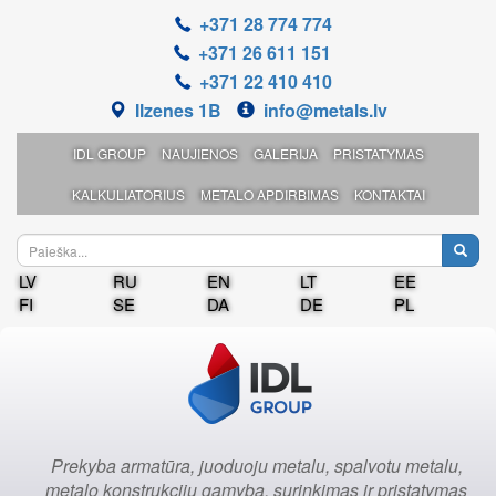
+371 28 774 774
+371 26 611 151
+371 22 410 410
Ilzenes 1B
info@metals.lv
IDL GROUP
NAUJIENOS
GALERIJA
PRISTATYMAS
KALKULIATORIUS
METALO APDIRBIMAS
KONTAKTAI
LV
RU
EN
LT
EE
FI
SE
DA
DE
PL
Prekyba armatūra, juoduoju metalu, spalvotu metalu,
metalo konstrukcijų gamyba, surinkimas ir pristatymas