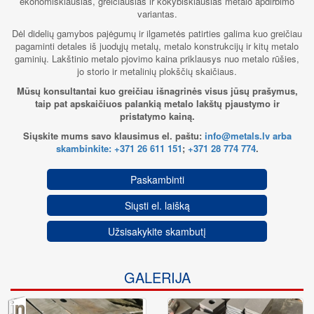
ekonomiškiausias, greičiausias ir kokybiškiausias metalo apdirbimo
variantas.
Dėl didelių gamybos pajėgumų ir ilgametės patirties galima kuo greičiau
pagaminti detales iš juodųjų metalų, metalo konstrukcijų ir kitų metalo
gaminių. Lakštinio metalo pjovimo kaina priklausys nuo metalo rūšies,
jo storio ir metalinių plokščių skaičiaus.
Mūsų konsultantai kuo greičiau išnagrinės visus jūsų prašymus,
taip pat apskaičiuos palankią metalo lakštų pjaustymo ir
pristatymo kainą.
Siųskite mums savo klausimus el. paštu:
info@metals.lv arba
skambinkite:
+371 26 611 151
;
+371 28 774 774
.
Paskambinti
Siųsti el. laišką
Užsisakykite skambutį
GALERIJA