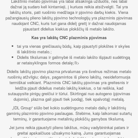
Lakštinio metalo pjovimas yra labai atsakinga užduotis, nes labai
dažnai ją sudaro keli kintamieji, į kuriuos reikia atsižvelgti. Tai yra
lakštų storis, pati ruošinio medžiaga ir pjovimo darbų kiekis. Viena
pažangiausių plieno lakštų pjovimo technologijų yra plazminis pjovimas
naudojant CNC, kuris turi gana didelį greitį ir dažnai naudojamas
pjaustant didelius kiekius plokščių iš metalo lakšto.
Kas yra lakštų CNC plazminis pjovimas
tai yra vienas greičiausių būdų, kaip pjaustyti plokštes ir skyles
iš lakštinio metalo.;
Didelis tikslumas ir galimybė iš metalo lakšto išpjauti sudėtingą
ar netaisyklingos formos detalę;/li>
Didelis lakštų pjovimo plazma privalumas yra švelnus režimas metalo
ruošinių atžvilgiu; dalys, pagamintos iš plieno lakštų, nesideformuoja
termiškai veikiant. Plazminis CNC lakštų pjovimas yra greitesnis ir
leidžia pjauti didelius metalo lakštų kiekius, o tai reiškia, kad
sutaupysite pinigų greičiui ir tūriui. Skirtingai nuo autogeno (pjovimas
dujomis), plazma gali pjauti tiek juodąjį, tiek spalvotąjį metalą.
„IDL Group“ siūlo bet kokio sudėtingumo metalo dalių ir lakštinių
gaminių plazminio pjovimo paslaugas. Stebime, kaip laikomasi sutartų
terminų, ir garantuojame metalinių plokščių gamybos tikslumą.
Jei jums reikia pjaustyti plieno lakštus, mūsų vadybininkai patars ir
greitai apskaičiuos užsakymo kainą. Jums garantuojamas