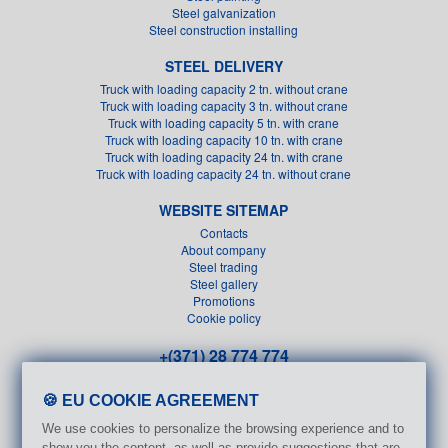
Steel galvanization
Steel construction installing
STEEL DELIVERY
Truck with loading capacity 2 tn. without crane
Truck with loading capacity 3 tn. without crane
Truck with loading capacity 5 tn. with crane
Truck with loading capacity 10 tn. with crane
Truck with loading capacity 24 tn. with crane
Truck with loading capacity 24 tn. without crane
WEBSITE SITEMAP
Contacts
About company
Steel trading
Steel gallery
Promotions
Cookie policy
+(371) 28 774 774
+(371) 26 611 151
🍪 EU COOKIE AGREEMENT
info@metals.lv
We use cookies to personalize the browsing experience and to
Ilzenes 1B, Riga, LV-1005
show you the content, as well as provide suggestions that are