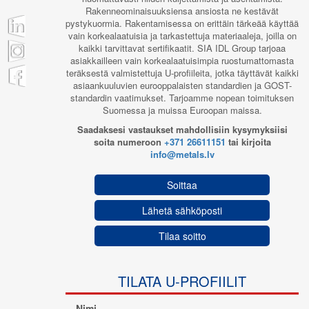
Rakenneominaisuuksiensa ansiosta ne kestävät
pystykuormia. Rakentamisessa on erittäin tärkeää käyttää
vain korkealaatuisia ja tarkastettuja materiaaleja, joilla on
kaikki tarvittavat sertifikaatit. SIA IDL Group tarjoaa
asiakkailleen vain korkealaatuisimpia ruostumattomasta
teräksestä valmistettuja U-profiileita, jotka täyttävät kaikki
asiaankuuluvien eurooppalaisten standardien ja GOST-
standardin vaatimukset. Tarjoamme nopean toimituksen
Suomessa ja muissa Euroopan maissa.
Saadaksesi vastaukset mahdollisiin kysymyksiisi
soita numeroon
+371 26611151
tai kirjoita
info@metals.lv
Soittaa
Lähetä sähköposti
Tilaa soitto
TILATA U-PROFIILIT
Nimi