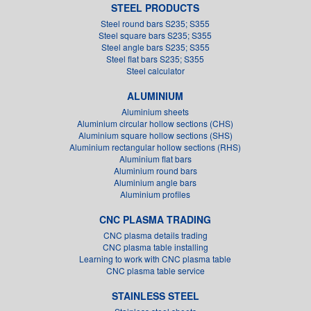
STEEL PRODUCTS
Steel round bars S235; S355
Steel square bars S235; S355
Steel angle bars S235; S355
Steel flat bars S235; S355
Steel calculator
ALUMINIUM
Aluminium sheets
Aluminium circular hollow sections (CHS)
Aluminium square hollow sections (SHS)
Aluminium rectangular hollow sections (RHS)
Aluminium flat bars
Aluminium round bars
Aluminium angle bars
Aluminium profiles
CNC PLASMA TRADING
CNC plasma details trading
CNC plasma table installing
Learning to work with CNC plasma table
CNC plasma table service
STAINLESS STEEL