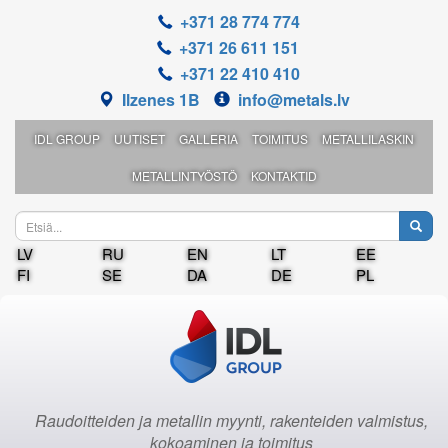
+371 28 774 774
+371 26 611 151
+371 22 410 410
Ilzenes 1B
info@metals.lv
IDL GROUP
UUTISET
GALLERIA
TOIMITUS
METALLILASKIN
METALLINTYÖSTÖ
KONTAKTID
LV
RU
EN
LT
EE
FI
SE
DA
DE
PL
Raudoitteiden ja metallin myynti, rakenteiden valmistus,
kokoaminen ja toimitus