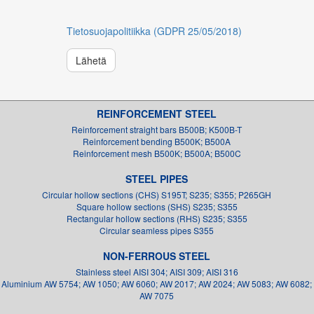
Tietosuojapolitiikka (GDPR 25/05/2018)
Lähetä
REINFORCEMENT STEEL
Reinforcement straight bars B500B; K500B-T
Reinforcement bending B500K; B500A
Reinforcement mesh B500K; B500A; B500C
STEEL PIPES
Circular hollow sections (CHS) S195T; S235; S355; P265GH
Square hollow sections (SHS) S235; S355
Rectangular hollow sections (RHS) S235; S355
Circular seamless pipes S355
NON-FERROUS STEEL
Stainless steel AISI 304; AISI 309; AISI 316
Aluminium AW 5754; AW 1050; AW 6060; AW 2017; AW 2024; AW 5083; AW 6082;
AW 7075