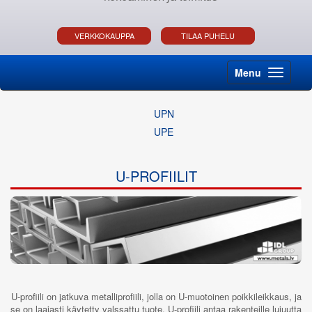
VERKKOKAUPPA
TILAA PUHELU
Menu
UPN
UPE
U-PROFIILIT
U-profiili on jatkuva metalliprofiili, jolla on U-muotoinen poikkileikkaus, ja
se on laajasti käytetty valssattu tuote. U-profiili antaa rakenteille lujuutta