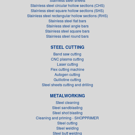
Stainless steel sheets
Stainless steel circular hollow sections (CHS)
Stainless steel square hollow sections (SHS)
Stainless steel rectangular hollow sections (RHS)
Stainless steel flat bars
Stainless steel angle bars
Stainless steel square bars
Stainless steel round bars
STEEL CUTTING
Band saw cutting
CNC plasma cutting
Laser cutting
Flex cutting machine
Autogen cutting
Guillotine cutting
Steel sheets cutting and drilling
METALWORKING
Steel cleaning
Steel sandblasting
Steel shot blasting
Cleaning and priming - SHOPPRIMER
Steel cutting
Steel welding
Steel butt welding