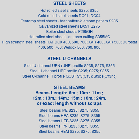
STEEL SHEETS
Hot rolled steel sheets S235; S355
Cold rolled steel sheets DC01; DC04
Teardrop steel sheets - tear pattern/diamond pattern S235
Galvanized steel sheets DX51; Z275
Boiler steel sheets P265GH
Hot-rolled steel sheets for Laser cutting S355MC
High strength steel sheets HARDOX 400, 500, 700; XAR 400, XAR 500; Durostat
400, 500, 700; Weldox 500, 700, 900
STEEL U-CHANNELS
Steel U-channel UPN (UNP) profile S235; S275; S355
Steel U-channel UPE profile S235; S275; S355
Steel U-channel П profile GOST St3(Ст3); St3ps(Ст3пс)
STEEL BEAMS
Beams Length: 6m.; 10m.; 11m.;
12m.; 13m.; 14m.; 15m.; 18m.; 24m.
or exact length without scraps
Steel beams IPE S235; S275; S355
Steel beams HEA S235; S275; S355
Steel beams HEB S235; S275; S355
Steel beams IPN S235; S275; S355
Steel beams HEM S235; S275; S355