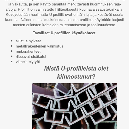
ja vakautta, ja sen käyttö parantaa merkittävästi kuormituksen raja-
arvoja. Profiilit on valmistettu hiiliteräksestä kuumavalssaustekniikalla.
Keveydestään huolimatta U-profiilit ovat erittäin lujia ja kestävät suuria
kuormia. Näiden ominaisuuksiensa ansiosta profiileja käytetään laajasti
monien erilaisten kohteiden rakentamisessa ja teollisuudessa.
Tavalliset U-profiilien käyttökohteet:
sillat ja pylväät
metallirakenteiden valmistus
runkorakenteet
riippuvat sisäkatot
viimeistelytyöt
Mistä U-profiileista olet
kiinnostunut?