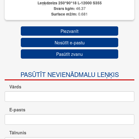
Leņķdzelzs 250*90*18 L-12000 S355
Svars kg/m:
46.37
Surface m2/m:
0.681
Piezvanīt
Nosūtīt e-pastu
Pasūtīt zvanu
PASŪTĪT NEVIENĀDMALU LEŅĶIS
Vārds
E-pasts
Tālrunis