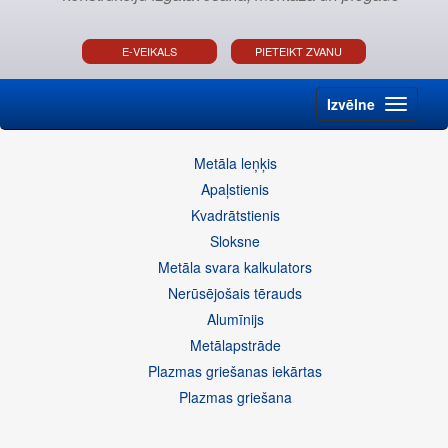
E-VEIKALS
PIETEIKT ZVANU
Izvēlne
Metāla leņķis
Apaļstienis
Kvadrātstienis
Sloksne
Metāla svara kalkulators
Nerūsējošais tērauds
Alumīnijs
Metālapstrāde
Plazmas griešanas iekārtas
Plazmas griešana