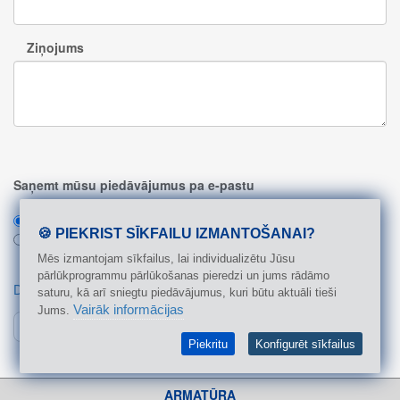
Ziņojums
Saņemt mūsu piedāvājumus pa e-pastu
Jā (1 reizi mēnesī)
🍪 PIEKRIST SĪKFAILU IZMANTOŠANAI?
Nē
Mēs izmantojam sīkfailus, lai individualizētu Jūsu
pārlūkprogrammu pārlūkošanas pieredzi un jums rādāmo
Datu aizsardzības politika (GDPR 25/05/2018)
saturu, kā arī sniegtu piedāvājumus, kuri būtu aktuāli tieši
Vairāk informācijas
Jums.
Nosūtīt
Piekritu
Konfigurēt sīkfailus
ARMATŪRA