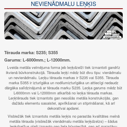
NEVIENĀDMALU LEŅĶIS
Tērauda marka: S235; S355
Garums: L-6000mm.; L-12000mm.
L-veida metāla velmējuma forma jeb leņķdzelži tiek izmantoti gandrīz
ikvienā būvkonstrukcijā. Tērauda leņķi mēdz būt divu tipu: vienādmalu
un nevienādmalu. Leņķu tērauda markas ir S235 vai S355. Tērauda
marka S355 ir izturīgāka un nodilumizturīgāka un attiecīgi nedaudz
dārgāka salīdzinājumā ar tērauda marku S235. Leņķa garums mēdz būt
L-6000mm vai L-12000mm atkarībā no leņķa tērauda markas.
Leņķtērauds tiek izmantots gan nesošās metāla konstrukcijās, gan
dažādu elementu sasaistei, apvilkšanai un stiprināšanai, kā arī
dekoratīvai apdarei.
Visbiežāk tiek izmantots metāla leņķis no parastās kvalitātes melnā
metāla tērauda (visbiežāk vienādmalu metāla leņķdzelzs) – šādus
leņķdzelžus plaši izmanto gan liela būvniecībā, gan arī mazstāvu