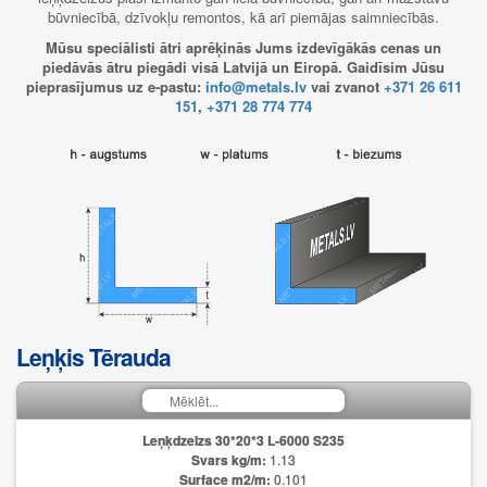
būvniecībā, dzīvokļu remontos, kā arī piemājas saimniecībās.
Mūsu speciālisti ātri aprēķinās Jums izdevīgākās cenas un
piedāvās ātru piegādi visā Latvijā un Eiropā. Gaidīsim Jūsu
pieprasījumus uz e-pastu:
info@metals.lv
vai zvanot
+371 26 611
151
,
+371 28 774 774
Leņķis Tērauda
Leņķdzelzs 30*20*3 L-6000 S235
Svars kg/m:
1.13
Surface m2/m:
0.101