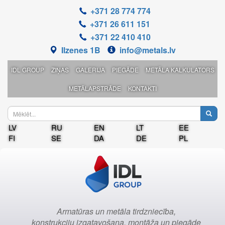
+371 28 774 774
+371 26 611 151
+371 22 410 410
Ilzenes 1B
info@metals.lv
IDL GROUP
ZIŅAS
GALERIJA
PIEGĀDE
METĀLA KALKULATORS
METĀLAPSTRĀDE
KONTAKTI
LV
RU
EN
LT
EE
FI
SE
DA
DE
PL
Armatūras un metāla tirdzniecība,
konstrukciju izgatavošana, montāža un piegāde